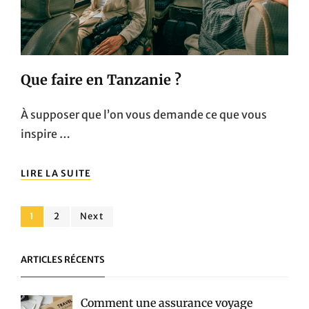
Que faire en Tanzanie ?
À supposer que l’on vous demande ce que vous
inspire …
QUE
LIRE LA SUITE
FAIRE
EN
TANZANIE
Pagination
Page
Page
1
2
Next
?
des
ARTICLES RÉCENTS
publications
Comment une assurance voyage