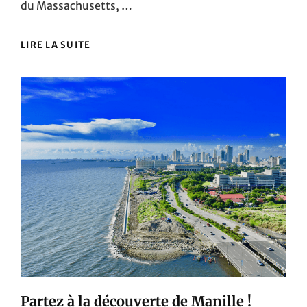
du Massachusetts, …
DÉCOUVREZ
LIRE LA SUITE
LA
VILLE
DE
BOSTON,
MASSACHUSETTS
AUX
ÉTATS-
UNIS
Partez à la découverte de Manille !