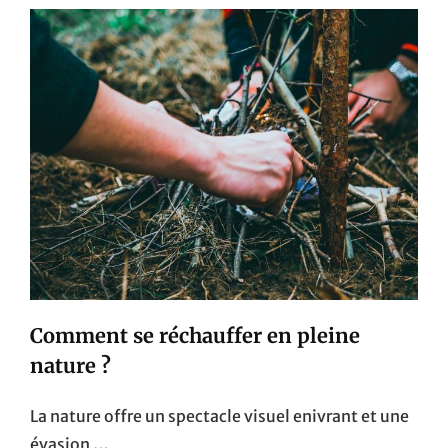
VOYAGE
COUVRE
LES
FRAIS
MÉDICAUX
EN
FRANCE
POUR
LES
EXPATRIÉS
?
Comment se réchauffer en pleine
nature ?
La nature offre un spectacle visuel enivrant et une
évasion …