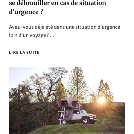
se débrouiller en cas de situation
d’urgence ?
Avez-vous déjà été dans une situation d’urgence
lors d’un voyage? …
LE
LIRE LA SUITE
SURVIVALISME
EN
VOYAGE
:
COMMENT
SE
DÉBROUILLER
EN
CAS
DE
SITUATION
D’URGENCE
?